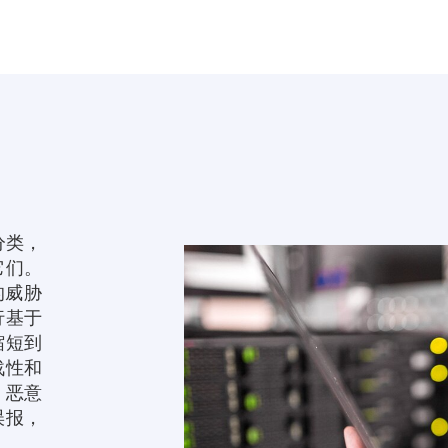
分类，
它们。
的威胁
行基于
缩短到
战性和
、恶意
误报，